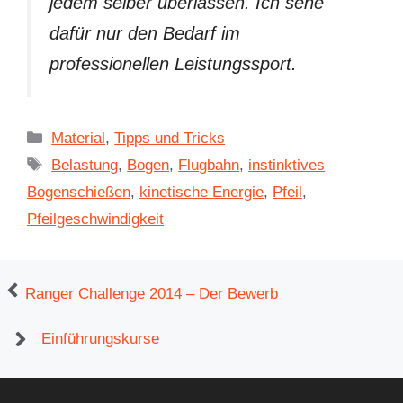
jedem selber überlassen. Ich sehe
dafür nur den Bedarf im
professionellen Leistungssport.
Kategorien
Material
,
Tipps und Tricks
Schlagwörter
Belastung
,
Bogen
,
Flugbahn
,
instinktives
Bogenschießen
,
kinetische Energie
,
Pfeil
,
Pfeilgeschwindigkeit
Ranger Challenge 2014 – Der Bewerb
Einführungskurse